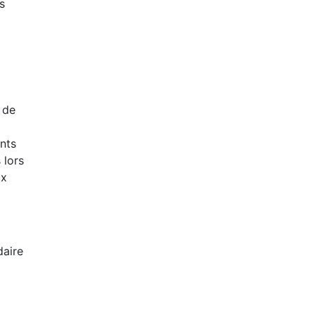
s
t de
nts
 lors
ux
daire