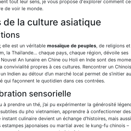
ennent tout leur sens, je vous propose d'explorer comment ce
e de voir le monde.
 de la culture asiatique
tions
 elle est un véritable
mosaïque de peuples
, de religions e
tnam, la Thaïlande… chaque pays, chaque région, dévoile ses
le Nouvel An lunaire en Chine ou Holi en Inde sont des mome
t la convivialité propres à ces cultures. Rencontrer un Chinois
un Indien au détour d’un marché local permet de s’initier a
ité qui façonnent le quotidien dans ces contrées.
ébration sensorielle
u à prendre un thé, j’ai pu expérimenter la générosité légen
s subtiles du pho vietnamien, apprendre à confectionner des
instant culinaire devient un échange d’histoires, mais aussi
les estampes japonaises ou martial avec le kung-fu chinois –