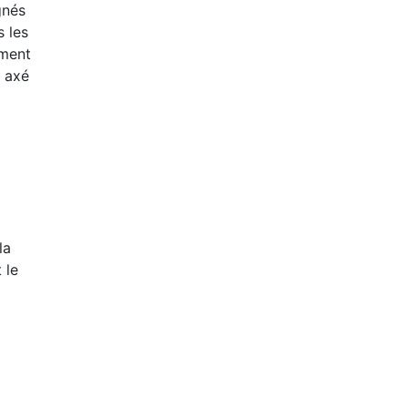
gnés
s les
ement
t axé
la
 le