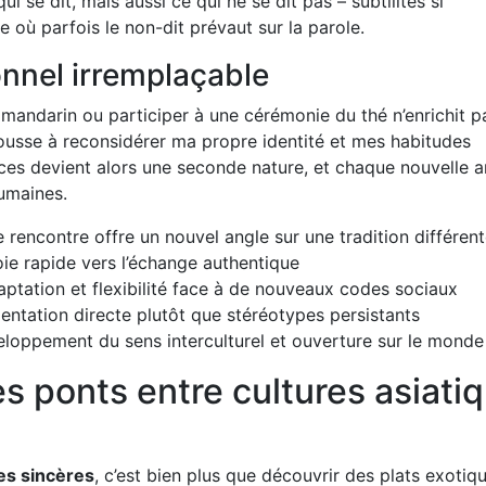
 se dit, mais aussi ce qui ne se dit pas – subtilités si
 où parfois le non-dit prévaut sur la parole.
nnel irremplaçable
mandarin ou participer à une cérémonie du thé n’enrichit p
ousse à reconsidérer ma propre identité et mes habitudes
ces devient alors une seconde nature, et chaque nouvelle a
humaines.
 rencontre offre un nouvel angle sur une tradition différen
oie rapide vers l’échange authentique
aptation et flexibilité face à de nouveaux codes sociaux
entation directe plutôt que stéréotypes persistants
eloppement du sens interculturel et ouverture sur le monde
des ponts entre cultures asiati
les sincères
, c’est bien plus que découvrir des plats exotiq