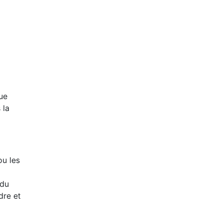
s
ue
 la
ou les
 du
dre et