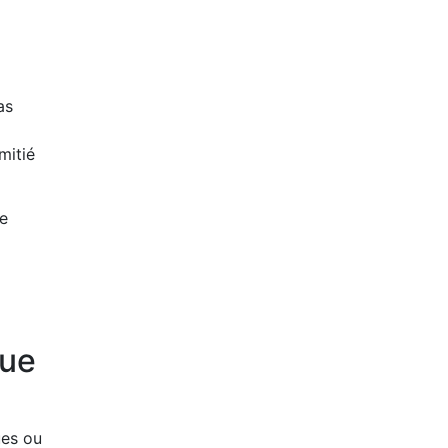
as
mitié
te
que
ues ou