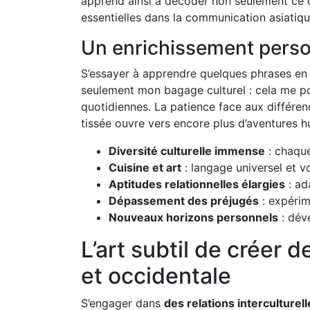
apprend ainsi à décoder non seulement ce qui
essentielles dans la communication asiatique
Un enrichissement perso
S’essayer à apprendre quelques phrases en 
seulement mon bagage culturel : cela me p
quotidiennes. La patience face aux différen
tissée ouvre vers encore plus d’aventures 
Diversité culturelle immense
: chaque
Cuisine et art
: langage universel et v
Aptitudes relationnelles élargies
: ad
Dépassement des préjugés
: expérim
Nouveaux horizons personnels
: dév
L’art subtil de créer 
et occidentale
S’engager dans
des relations interculturel