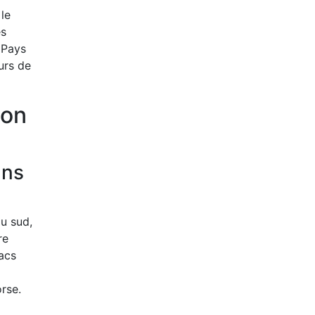
 le
es
. Pays
urs de
ion
ans
au sud,
re
lacs
rse.