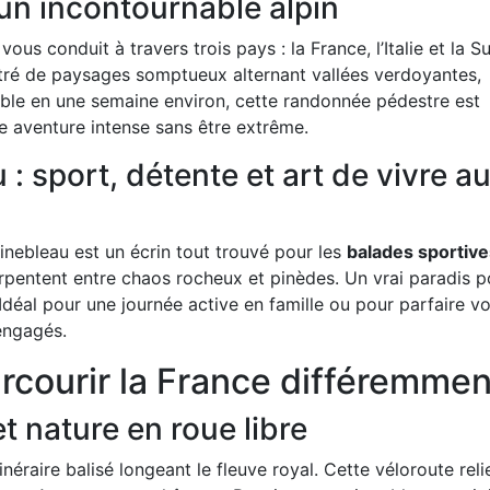
un incontournable alpin
vous conduit à travers trois pays : la France, l’Italie et la Su
ntré de paysages somptueux alternant vallées verdoyantes,
isable en une semaine environ, cette randonnée pédestre est
e aventure intense sans être extrême.
 : sport, détente et art de vivre a
ainebleau est un écrin tout trouvé pour les
balades sportive
erpentent entre chaos rocheux et pinèdes. Un vrai paradis p
Idéal pour une journée active en famille ou pour parfaire vo
engagés.
rcourir la France différemmen
et nature en roue libre
inéraire balisé longeant le fleuve royal. Cette véloroute reli