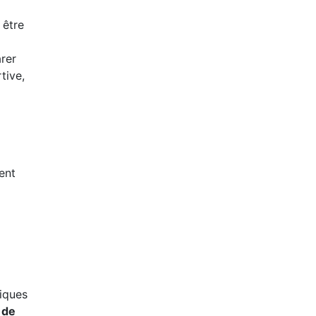
 être
arer
tive,
ent
niques
 de