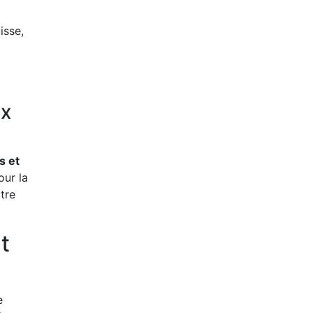
isse,
ux
s et
our la
tre
t
e