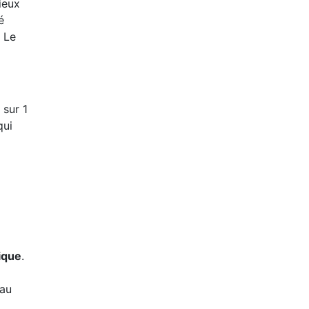
ieux
é
! Le
 sur 1
qui
ique
.
 au