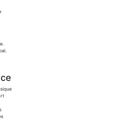
r
e.
al.
nce
ysique
rt
s
es