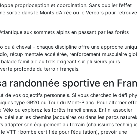
eloppe proprioception et coordination. Sans oublier l’effet
e sortie dans le Monts d’Arrée ou le Vercors pour retrouve
 Atlantique aux sommets alpins en passant par les forêts
lo ou à cheval – chaque discipline offre une approche uniqu
dio, récup mentale accélérée, renforcement musculaire glob
balade familiale au trek exigeant sur plusieurs jours.
erte profonde du terroir français.
sa randonnée sportive en Fra
t de vos objectifs personnels. Si vous cherchez le défi ph
thiques type GR20 ou Tour du Mont-Blanc. Pour alterner effo
 à Vélo ou explorez les forêts franciliennes. Enfin, associer
e idéal sur les chemins jacquaires ou dans les parcs naturel
s adapter son équipement au terrain (chaussures techniqu
le VTT ; bombe certifiée pour l’équitation), prévoir une