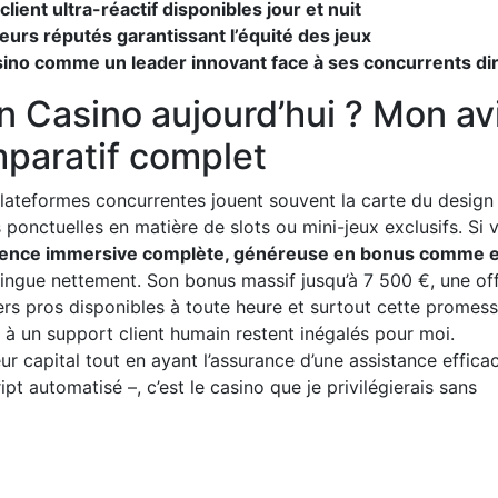
ient ultra-réactif disponibles jour et nuit
eurs réputés garantissant l’équité des jeux
sino comme un leader innovant face à ses concurrents di
n Casino aujourd’hui ? Mon av
paratif complet
plateformes concurrentes jouent souvent la carte du design
 ponctuelles en matière de slots ou mini-jeux exclusifs. Si 
ience immersive complète, généreuse en bonus comme 
tingue nettement. Son bonus massif jusqu’à 7 500 €, une of
iers pros disponibles à toute heure et surtout cette promes
 à un support client humain restent inégalés pour moi.
ur capital tout en ayant l’assurance d’une assistance effica
pt automatisé –, c’est le casino que je privilégierais sans