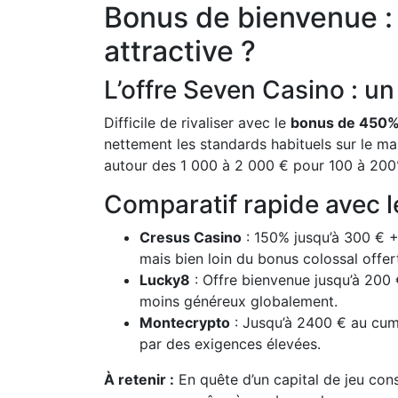
Bonus de bienvenue : o
attractive ?
L’offre Seven Casino : u
Difficile de rivaliser avec le
bonus de 450%
nettement les standards habituels sur le m
autour des 1 000 à 2 000 € pour 100 à 200%
Comparatif rapide avec l
Cresus Casino
: 150% jusqu’à 300 € +
mais bien loin du bonus colossal offe
Lucky8
: Offre bienvenue jusqu’à 200 
moins généreux globalement.
Montecrypto
: Jusqu’à 2400 € au cumu
par des exigences élevées.
À retenir :
En quête d’un capital de jeu co