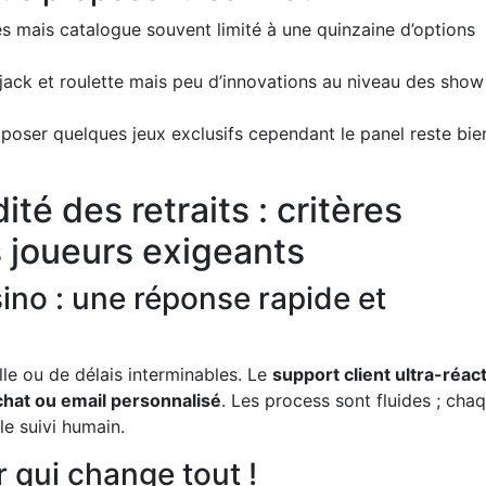
es mais catalogue souvent limité à une quinzaine d’options
jack et roulette mais peu d’innovations au niveau des show
poser quelques jeux exclusifs cependant le panel reste bie
ité des retraits : critères
 joueurs exigeants
no : une réponse rapide et
elle ou de délais interminables. Le
support client ultra-réact
chat ou email personnalisé
. Les process sont fluides ; cha
e suivi humain.
r qui change tout !