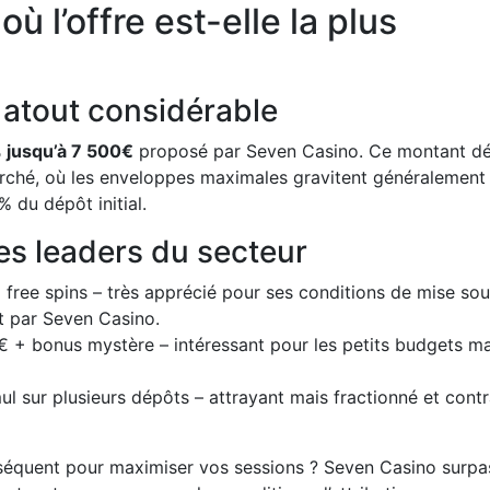
ù l’offre est-elle la plus
n atout considérable
 jusqu’à 7 500€
proposé par Seven Casino. Ce montant d
arché, où les enveloppes maximales gravitent généralement
 du dépôt initial.
es leaders du secteur
 free spins – très apprécié pour ses conditions de mise so
rt par Seven Casino.
€ + bonus mystère – intéressant pour les petits budgets ma
l sur plusieurs dépôts – attrayant mais fractionné et contr
nséquent pour maximiser vos sessions ? Seven Casino surpa