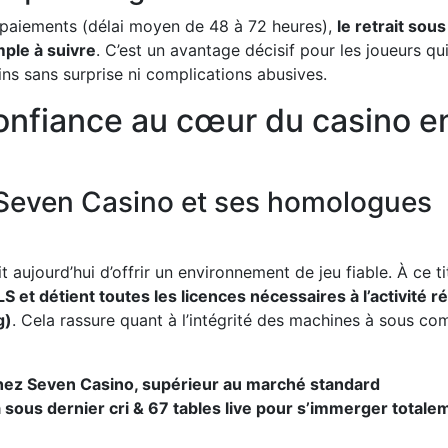
 paiements (délai moyen de 48 à 72 heures),
le retrait sous
mple à suivre
. C’est un avantage décisif pour les joueurs qu
ns sans surprise ni complications abusives.
 confiance au cœur du casino e
 Seven Casino et ses homologues
t aujourd’hui d’offrir un environnement de jeu fiable. À ce ti
 et détient toutes les licences nécessaires à l’activité r
g)
. Cela rassure quant à l’intégrité des machines à sous c
hez Seven Casino, supérieur au marché standard
 sous dernier cri & 67 tables live pour s’immerger totale