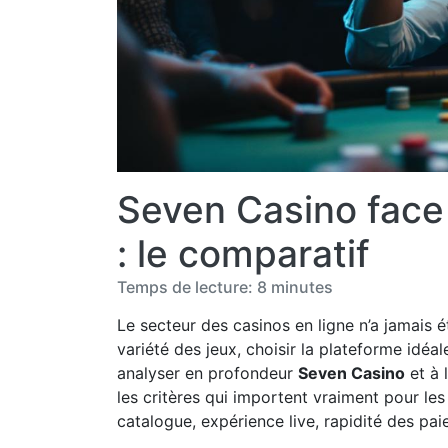
Seven Casino face 
: le comparatif
Temps de lecture: 8 minutes
Le secteur des casinos en ligne n’a jamais 
variété des jeux, choisir la plateforme idéal
analyser en profondeur
Seven Casino
et à 
les critères qui importent vraiment pour les
catalogue, expérience live, rapidité des pai