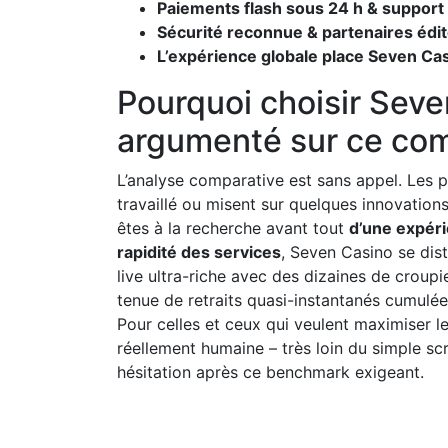
Paiements flash sous 24 h & support cl
Sécurité reconnue & partenaires édit
L’expérience globale place Seven Ca
Pourquoi choisir Seve
argumenté sur ce com
L’analyse comparative est sans appel. Les 
travaillé ou misent sur quelques innovations
êtes à la recherche avant tout
d’une expér
rapidité des services
, Seven Casino se dis
live ultra-riche avec des dizaines de croup
tenue de retraits quasi-instantanés cumulée
Pour celles et ceux qui veulent maximiser le
réellement humaine – très loin du simple scri
hésitation après ce benchmark exigeant.