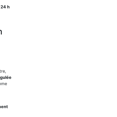
 24 h
i
n
tre,
égulée
omme
ment